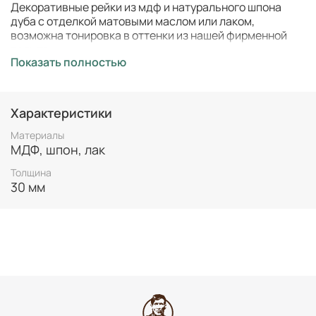
Декоративные рейки из мдф и натурального шпона
дуба с отделкой матовыми маслом или лаком,
возможна тонировка в оттенки из нашей фирменной
палитры.
Показать полностью
Стандартный размер
2790*1000 мм.
–
Стандартное сечение рейки
33*16мм, 40*20мм
–
Характеристики
(ширина*толщина).
Материалы
Стандартное расстояние между рейками 20 мм.
МДФ, шпон, лак
2
Цена
13.150 ₽/м
с отделкой матовыми маслом или
–
Толщина
лаком.
30 мм
При нестандартных сечениях и высотах стоимость
рассчитывается индивидуально.