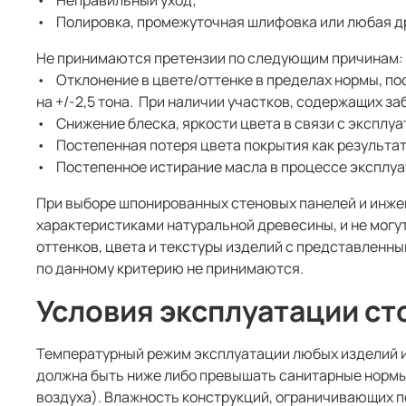
• Неправильный уход;
• Полировка, промежуточная шлифовка или любая др
Не принимаются претензии по следующим причинам:
• Отклонение в цвете/оттенке в пределах нормы, п
на +/-2,5 тона. При наличии участков, содержащих за
• Снижение блеска, яркости цвета в связи с эксплу
• Постепенная потеря цвета покрытия как результат
• Постепенное истирание масла в процессе эксплуат
При выборе шпонированных стеновых панелей и инжен
характеристиками натуральной древесины, и не могут
оттенков, цвета и текстуры изделий с представленн
по данному критерию не принимаются.
Условия эксплуатации с
Температурный режим эксплуатации любых изделий из
должна быть ниже либо превышать санитарные нормы
воздуха). Влажность конструкций, ограничивающих п