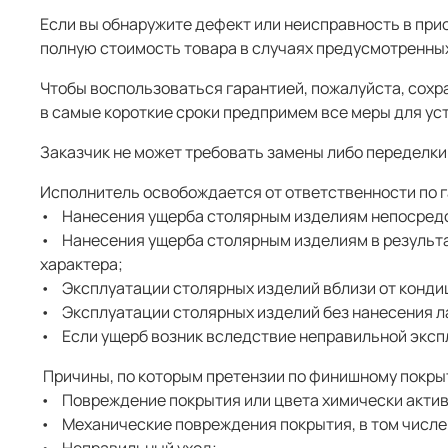
Если вы обнаружите дефект или неисправность в при
полную стоимость товара в случаях предусмотренных
Чтобы воспользоваться гарантией, пожалуйста, сохра
в самые короткие сроки предпримем все меры для ус
Заказчик не может требовать замены либо переделки
Исполнитель освобождается от ответственности по г
• Нанесения ущерба столярным изделиям непосредс
• Нанесения ущерба столярным изделиям в результат
характера;
• Эксплуатации столярных изделий вблизи от конди
• Эксплуатации столярных изделий без нанесения л
• Если ущерб возник вследствие неправильной эксп
Причины, по которым претензии по финишному покры
• Повреждение покрытия или цвета химически активн
• Механические повреждения покрытия, в том числе 