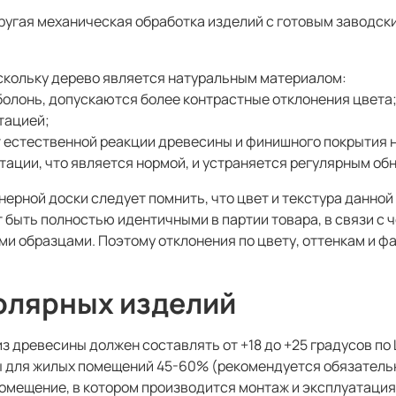
угая механическая обработка изделий с готовым заводск
оскольку дерево является натуральным материалом:
болонь, допускаются более контрастные отклонения цвета; н
атацией;
 естественной реакции древесины и финишного покрытия 
ации, что является нормой, и устраняется регулярным об
ерной доски следует помнить, что цвет и текстура данн
 быть полностью идентичными в партии товара, в связи с 
ыми образцами. Поэтому отклонения по цвету, оттенкам и 
толярных изделий
 древесины должен составлять от +18 до +25 градусов по
 для жилых помещений 45-60% (рекомендуется обязатель
омещение, в котором производится монтаж и эксплуатация 