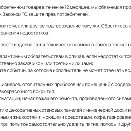
обретенном товаре в течение 12 месяцев, мы обязуемся пр
 Законом "О защите прав потребителей".
ните чек или другое подтверждение покупки. Обратитесь к
транения недостатков.
 всего изделия, если технически возможна замена только 
арантийным обязательствам в случае, если недостатки тов
твенно заказчиком или третьими лицами;
е событий, за которые исполнитель не может отвечать вс
ционеров, отопительных приборов или помещений с соде
акокрасочного покрытия;
луатации; ненадлежащего ремонта, произведенного силами
тию декоративных стеновых панелей и инженерной доски 
ыми жидкостями: моющими средствами, кофе, газированны
при попытке самостоятельно удалить пятна, полосы и друг