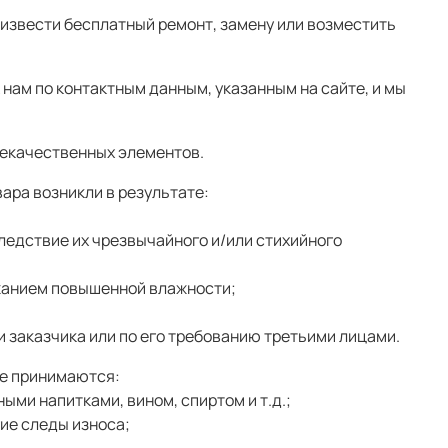
оизвести бесплатный ремонт, замену или возместить
 нам по контактным данным, указанным на сайте, и мы
некачественных элементов.
ара возникли в результате:
ледствие их чрезвычайного и/или стихийного
ржанием повышенной влажности;
 заказчика или по его требованию третьими лицами.
не принимаются:
ми напитками, вином, спиртом и т.д.;
ие следы износа;